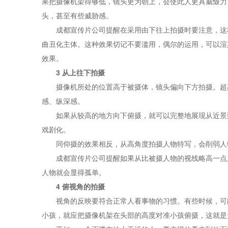
果把摄像机架得够低，镜头更为朝上，会使此人更具威慑力
头，甚至有些威胁感。
成都宣传片公司提醒在采用由下往上拍摄时要注意，这种
曲丑化主体。这种效果切记不要滥用，偶尔的运用，可以渲
效果。
3 从上往下拍摄
摄像机所处的位置高于被摄体，镜头偏向下方拍摄。超高
感、纵深感。
如果从较高的地方向下俯摄，就可以完整地展现从近景到
戏剧化。
同仰摄的效果相反，从高角度拍摄人物特写，会削弱人物
成都宣传片公司提醒如果从比被摄人物的视线略高一点上
人物就会显得孤单。
4 俯视角的拍摄
视角的反映要符合正常人看事物的习惯。有些时候，可能
小孩，就应把摄像机架在头部的高度对准小孩俯摄，这就是