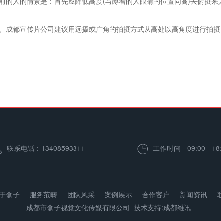
的人的情景是：首先应降低高度(与蹲着的人眼睛的位置同高)去俯摄来
成都宣传片公司建议用远摄或广角的拍摄方式从高处以高角度进行拍摄
联系电话：13408593311
工作时间：09:00 - 18:
于盒子
服务范畴
团队风采
案例展示
合作客户
新闻资讯
成都市盒子视觉文化传媒有限公司 技术支持:
成都维讯