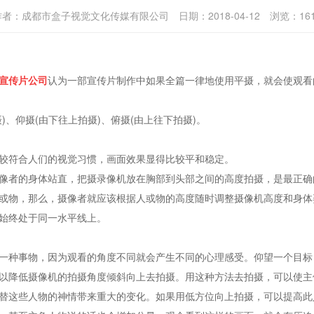
作者：
成都市盒子视觉文化传媒有限公司
日期：
2018-04-12
浏览：
16
宣传片公司
认为一部宣传片制作中如果全篇一律地使用平摄，就会使观看
仰摄(由下往上拍摄)、俯摄(由上往下拍摄)。
符合人们的视觉习惯，画面效果显得比较平和稳定。
者的身体站直，把摄录像机放在胸部到头部之间的高度拍摄，是最正确
物，那么，摄像者就应该根据人或物的高度随时调整摄像机高度和身体
始终处于同一水平线上。
种事物，因为观看的角度不同就会产生不同的心理感受。仰望一个目标
以降低摄像机的拍摄角度倾斜向上去拍摄。用这种方法去拍摄，可以使主
这些人物的神情带来重大的变化。如果用低方位向上拍摄，可以提高此