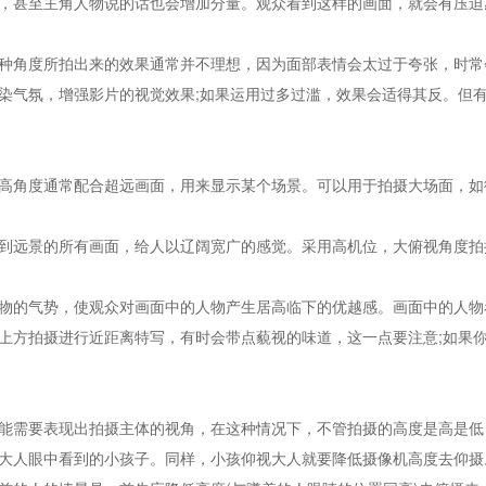
，甚至主角人物说的话也会增加分量。观众看到这样的画面，就会有压迫
角度所拍出来的效果通常并不理想，因为面部表情会太过于夸张，时常
染气氛，增强影片的视觉效果;如果运用过多过滥，效果会适得其反。但
角度通常配合超远画面，用来显示某个场景。可以用于拍摄大场面，如
远景的所有画面，给人以辽阔宽广的感觉。采用高机位，大俯视角度拍
的气势，使观众对画面中的人物产生居高临下的优越感。画面中的人物
方拍摄进行近距离特写，有时会带点藐视的味道，这一点要注意;如果你
需要表现出拍摄主体的视角，在这种情况下，不管拍摄的高度是高是低
大人眼中看到的小孩子。同样，小孩仰视大人就要降低摄像机高度去仰摄