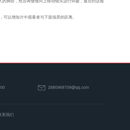
人的脚部，然后再慢慢向上移动镜头进行仰摄，最后到达脸
，可以增加片中观看者与下面场景的距离。
00
2880968709@qq.com
联系我们