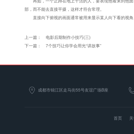
再如，一个正蹲在地上干活的人，要表现他看来到他面前
部，而不能去直接平摄，这样才符合常理。
直接向下俯视的画面通常被用来显示某人向下看的视角。
上一篇：
电影后期制作小技巧(三)
下一篇：
7个技巧让你学会用光“讲故事”
成都市锦江区走马街55号友谊广场B座
2115
首页
关