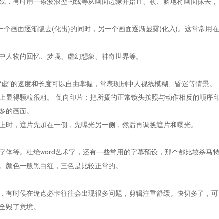
，有时用一条波浪型的线等从画面边缘开始直、横、斜地将画面抹去，
个画面逐渐隐去(化出)的同时，另一个画面逐渐显露(化入)。这常常用
人物的回忆、梦境、虚幻想象、神奇世界等。
虚”的速度和长度可以自由掌握，常表现剧中人视线模糊、昏迷等情景。
显得颗粒很粗。 倒向印片：把所摄的正常镜头按照与动作相反的顺序
多的画面。
时，遮片先加在一侧，先曝光另一侧，然后再调换遮片和曝光。
等。杜绝word艺术字，还有一些常用的字幕预设，那个都比较杀马
。颜色一般黑白红，三色是比较正常的。
有时候在逢点必卡往往会出现很多问题，剪辑注重舒缓。快切多了，可
全毁了意境。