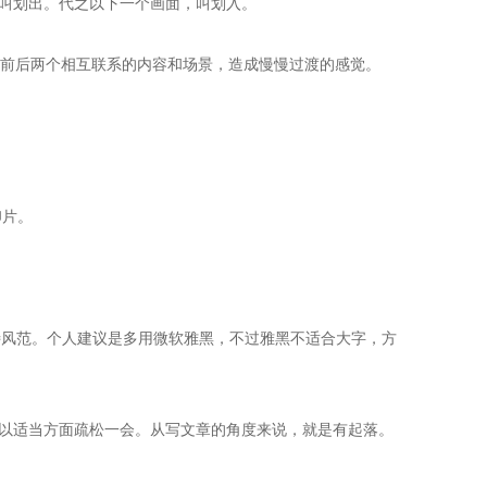
叫划出。代之以下一个画面，叫划入。
在前后两个相互联系的内容和场景，造成慢慢过渡的感觉。
印片。
特风范。个人建议是多用微软雅黑，不过雅黑不适合大字，方
以适当方面疏松一会。从写文章的角度来说，就是有起落。