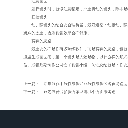
注意画面
选择镜头时，就该注意稳定，严重抖动的镜头，除非是特
把握镜头
动、静镜头的结合要合理得当，最好遵循：动接动、静接
跳跃的太重，否则视觉效果会不舒服。
剪辑的思路
最重要的不是你有多熟练软件，而是剪辑的思路，也就是你
脑里生成画面感，第一个镜头是人还是物，以什么样的形式
位。成都后期制作公司盒子视觉小编一句话总结就是：你要
上一篇：
后期制作中线性编辑和非线性编辑的各自特点是
下一篇：
旅游宣传片拍摄方案从哪几个方面来考虑