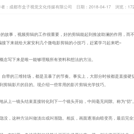
作者：
成都市盒子视觉文化传媒有限公司
日期：
2018-04-17
浏览：
17
的故事，视频剪辑的工作很重要，好的剪辑能起到推波助澜的作用，而不
编接下来就给大家安利几个微电影剪辑的小技巧，赶紧学习起来吧~
念写下来是唯一能够理顺所有资料和想法的方法。
自带的三维转场，都是丑暴了的节奏。事实上，大部分时候都是直接硬
剪辑影片的目的。现介绍一些常用的影片剪辑光学技巧。
从上一镜头结束直接转化到下一个镜头开始，中间毫无间隙。称为“切”
没，这种方法叫做淡出或叫渐隐。相反，画面逐渐由暗变亮，最后完全