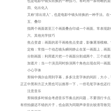
也是电影中镜头转换的一种技巧。有时用一条明晰的直线
四、化出化入
又称“溶出溶入”，也是电影中镜头转换的一种手法。在一
五、叠印
指两个画面甚至三个画面叠合印成一个画面。常表现剧中
六、其他光学技巧
焦点变虚：画面的若干画格焦点变虚，影像逐渐模糊。“
定格：常指一个动态镜头瞬间静止在某一画面上，画面上
分割画面：利用遮片把一个画面分割成两个、三个或更
加遮片：当一个演员同时扮演两个角色出现在同一画面上
小心字体
剪辑中偶尔会用到字幕，多多注意字体的间距，大小，字体
正正中黑和方正大黑也可以推荐一下，一些毛笔字体也还行
注意音乐
剪辑很多时候会考虑音乐节奏点的问题，不要强行卡点，
有些拍摄还不错的片子，也会因为同期声录音比较渣导致完