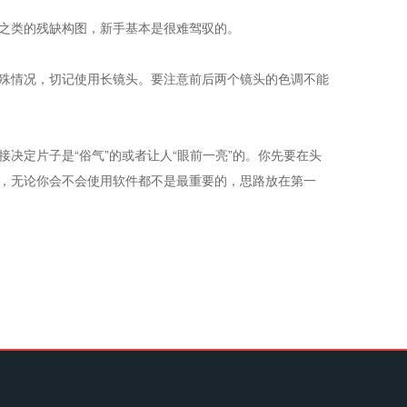
之类的残缺构图，新手基本是很难驾驭的。
殊情况，切记使用长镜头。要注意前后两个镜头的色调不能
定片子是“俗气”的或者让人“眼前一亮”的。你先要在头
，无论你会不会使用软件都不是最重要的，思路放在第一