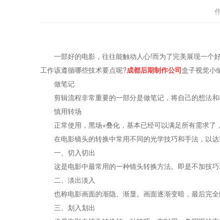
一部好的电影，往往能触动人心!而为了完美展现一个好
工作该遵循哪些技术要点呢?
成都后期制作公司
盒子视觉小
做笔记
剪辑流程非常重要的一部分是做笔记，将自己的想法和概
慎用转场
正常使用，黑场+叠化，基本已经可以满足所有需求了，
在电影镜头的转换中常用不同的光学技巧和手法，以达到
一、切入切出
这是电影中最常用的一种镜头转换方法。即是不加技巧地
二、淡出淡入
也称电影画面的渐隐、渐显。画面逐渐变暗，最后完全隐
三、划入划出