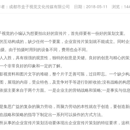
作者：
成都市盒子视觉文化传媒有限公司
日期：
2018-05-11
浏览：
14
子视觉的小编认为想要拍出好的宣传片，首先得要有一份好的策划文案。
互动构成的，缺少任何一个要案，企业宣传片策划就不能成立。同时企
拍摄。由于拍摄时用到的设备不同，费用也会不同。
入胜，具有很强的观赏性，独特的创意是关键。良好的创意与精心的策
一个非常良好的印象和一定的了解。
视资料和图片文字的堆砌，整个片子乏善可陈，过目即忘。一个缺少构
图，展现的内容，受众特色，及竞争对手等进行剖析收拾;没有战略的构
据主要来自于两个方面。一是企业主的营销战略和策略;一是事实与信息
集思广益的复杂的脑力劳动，而脑力劳动的本性就在于创造，要创造新
在战略和策略的指导下制定出一系列可以操作的方式方法。
从事的企业宣传片策划活动要体现出企业宣传片策划的特征要求，这样