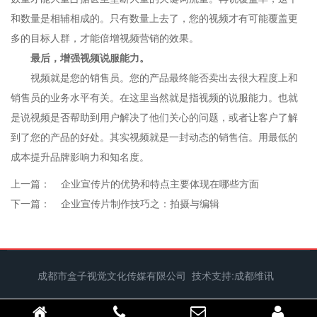
和数量是相辅相成的。只有数量上去了，您的视频才有可能覆盖更
多的目标人群，才能倍增视频营销的效果。
最后，增强视频说服能力。
视频就是您的销售员。您的产品最终能否卖出去很大程度上和
销售员的业务水平有关。在这里当然就是指视频的说服能力。也就
是说视频是否帮助到用户解决了他们关心的问题，或者让客户了解
到了您的产品的好处。其实视频就是一封动态的销售信。用最低的
成本提升品牌影响力和知名度。
上一篇：
企业宣传片的优势和特点主要体现在哪些方面
下一篇：
企业宣传片制作技巧之：拍摄与编辑
成都市盒子视觉文化传媒有限公司 技术支持:
成都维讯