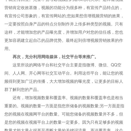
营销肯定收效甚微，视频的功能分为很多种，有宣传产品特点的，
有宣传公司形象的，有宣传网站的;您如果想倍增视频营销的效果，
一定要按照自身产品的特点分别制作并上传多种类型的视频。只有
这样，才能增加您的产品曝光度，并增加用户对您的信任感，您也
更加容易建立起自己的品牌优势。最终起到倍增视频营销效果的作
用。
再次，充分利用网络媒体，社交平台等来推广。
这里所说的网络平台和社交平台主要是指微博、微信、QQ空
间、人人网、开心网等社交互动平台。利用这些平台，能让您的视
频得到更加广泛的传播，大大增加视频的曝光度，让更多的目标人
群了解到您的产品。
还有，增加视频数量和覆盖率。视频的数量和覆盖率也是相当
重要的。视频的数量一方面是指您所储备的视频数量;另一方面是指
您的视频在视频网平台的数量。可能您储备的视频数量并不多，但
是您的视频在视频平台上的数量一定要多。因为只有足够多的视频
数量才能大量占据甚至垄断大量的关键词流量。再说覆盖率，这个