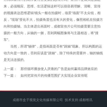
来，必须顺应、思维、生活逻辑这样可以很容易理解、清晰、宣传
的视频表达思维逻辑!镜头一般在拍摄时，场景"场面"不太尖锐，相
反，"现场"变化不大，拍摄角度也没有大的变化，像照相机在拍摄方
向和拍摄轴。当主体进出画面时，成都宣传片公司拍摄需要注意拍
摄的一般方向，从轴的一侧，否则两幅图像将与主题相连，将"撞
车"。
当然，所谓"轴律"，是指画面是否有"跳轴"现象。所以构图的运
动方向是一致的，否则应该是"跳轴"，除了特殊的需要外，轴的轴线
是无法连接的。
上一篇：
那些循环播放使人厌倦的广告是如何赢得品牌效应的
下一篇：
如何把宣传片的传播范围扩大实现企业宣传呢
成都市盒子视觉文化传媒有限公司 技术支持:
成都维讯