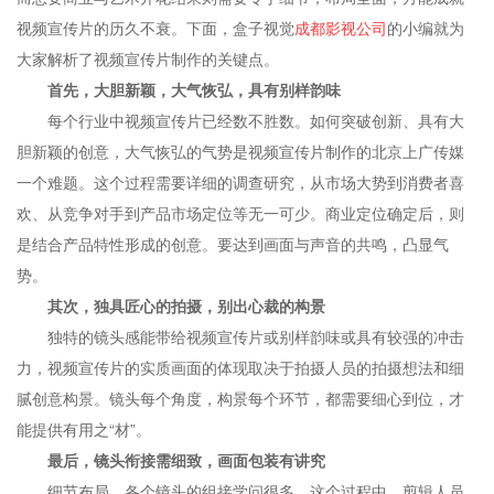
视频宣传片的历久不衰。下面，盒子视觉
成都影视公司
的小编就为
大家解析了视频宣传片制作的关键点。
首先，大胆新颖，大气恢弘，具有别样韵味
每个行业中视频宣传片已经数不胜数。如何突破创新、具有大
胆新颖的创意，大气恢弘的气势是视频宣传片制作的北京上广传媒
一个难题。这个过程需要详细的调查研究，从市场大势到消费者喜
欢、从竞争对手到产品市场定位等无一可少。商业定位确定后，则
是结合产品特性形成的创意。要达到画面与声音的共鸣，凸显气
势。
其次，独具匠心的拍摄，别出心裁的构景
独特的镜头感能带给视频宣传片或别样韵味或具有较强的冲击
力，视频宣传片的实质画面的体现取决于拍摄人员的拍摄想法和细
腻创意构景。镜头每个角度，构景每个环节，都需要细心到位，才
能提供有用之“材”。
最后，镜头衔接需细致，画面包装有讲究
细节布局，各个镜头的组接学问很多，这个过程中，剪辑人员