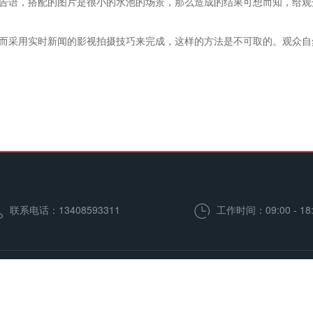
告语，搭配的图片是很小的水池的场景，那么造成的结果可想而知，给观
采用实时新闻的影视拍摄技巧来完成，这样的方法是不可取的。观众自
联系电话：13408593311
工作时间：09:00 - 18:
于盒子
服务范畴
团队风采
案例展示
合作客户
新闻资讯
成都市盒子视觉文化传媒有限公司 技术支持:
成都维讯