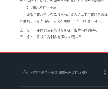
对产品感到不信任。例如一张表现几百万平方米的房地产广
5.少用纪实广告手法
影视广告片中，有些时候商家会为了追求广告的真实性而
和麻烦，注意力偏移，方向不明确，广告的主题不符合。
上一篇：
不同的色彩能带给影视广告片不同的风格
下一篇：
影视广告制作有哪些表现技巧
成都市锦江区走马街55号友谊广场B座
2115
首页
关