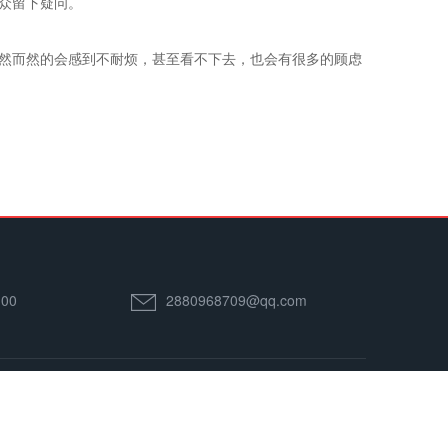
众留下疑问。
然而然的会感到不耐烦，甚至看不下去，也会有很多的顾虑
00
2880968709@qq.com
联系我们