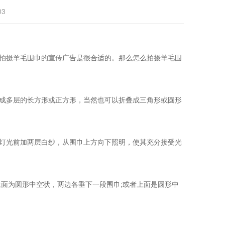
03
拍摄羊毛围巾的宣传广告是很合适的。那么怎么拍摄羊毛围
成多层的长方形或正方形，当然也可以折叠成三角形或圆形
灯光前加两层白纱，从围巾上方向下照明，使其充分接受光
面为圆形中空状，两边各垂下一段围巾;或者上面是圆形中