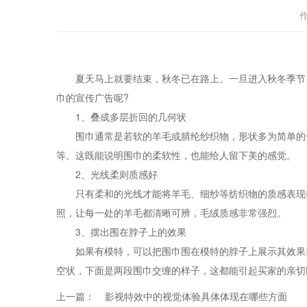
夏天马上就要结束，秋冬已在路上。一旦进入秋冬季节，
巾的宣传广告呢?
1、叠成多层折回的几何状
围巾通常是若软的羊毛或腈纶纱织物，形状多为简单的长
等。这既能说明围巾的柔软性，也能给人留下美的感觉。
2、光线柔则质感好
只有柔和的光线才能将羊毛、细纱等纺织物的质感表现得
照，让每一处的羊毛都清晰可辨，毛绒质感非常强烈。
3、摆出围在脖子上的效果
如果有模特，可以把围巾围在模特的脖子上展示其效果;
空状，下面是两段围巾交缠的样子，这都能引起买家的亲切
上一篇：
影视特效中的视觉体验具体体现在哪些方面