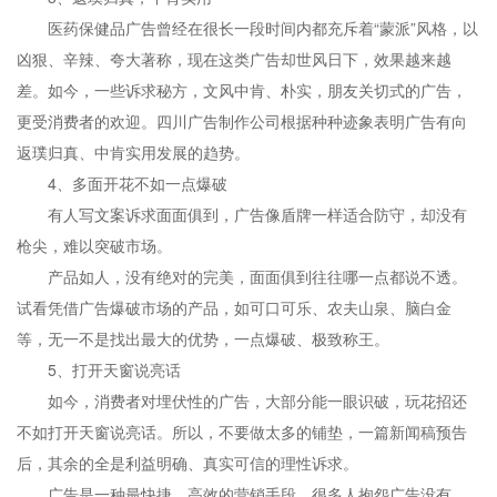
医药保健品广告曾经在很长一段时间内都充斥着“蒙派”风格，以
凶狠、辛辣、夸大著称，现在这类广告却世风日下，效果越来越
差。如今，一些诉求秘方，文风中肯、朴实，朋友关切式的广告，
更受消费者的欢迎。四川广告制作公司根据种种迹象表明广告有向
返璞归真、中肯实用发展的趋势。
4、多面开花不如一点爆破
有人写文案诉求面面俱到，广告像盾牌一样适合防守，却没有
枪尖，难以突破市场。
产品如人，没有绝对的完美，面面俱到往往哪一点都说不透。
试看凭借广告爆破市场的产品，如可口可乐、农夫山泉、脑白金
等，无一不是找出最大的优势，一点爆破、极致称王。
5、打开天窗说亮话
如今，消费者对埋伏性的广告，大部分能一眼识破，玩花招还
不如打开天窗说亮话。所以，不要做太多的铺垫，一篇新闻稿预告
后，其余的全是利益明确、真实可信的理性诉求。
广告是一种最快捷、高效的营销手段，很多人抱怨广告没有