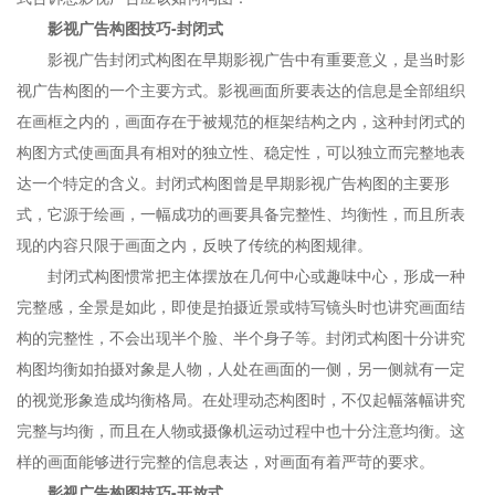
影视广告构图技巧-封闭式
影视广告封闭式构图在早期影视广告中有重要意义，是当时影
视广告构图的一个主要方式。影视画面所要表达的信息是全部组织
在画框之内的，画面存在于被规范的框架结构之内，这种封闭式的
构图方式使画面具有相对的独立性、稳定性，可以独立而完整地表
达一个特定的含义。封闭式构图曾是早期影视广告构图的主要形
式，它源于绘画，一幅成功的画要具备完整性、均衡性，而且所表
现的内容只限于画面之内，反映了传统的构图规律。
封闭式构图惯常把主体摆放在几何中心或趣味中心，形成一种
完整感，全景是如此，即使是拍摄近景或特写镜头时也讲究画面结
构的完整性，不会出现半个脸、半个身子等。封闭式构图十分讲究
构图均衡如拍摄对象是人物，人处在画面的一侧，另一侧就有一定
的视觉形象造成均衡格局。在处理动态构图时，不仅起幅落幅讲究
完整与均衡，而且在人物或摄像机运动过程中也十分注意均衡。这
样的画面能够进行完整的信息表达，对画面有着严苛的要求。
影视广告构图技巧-开放式