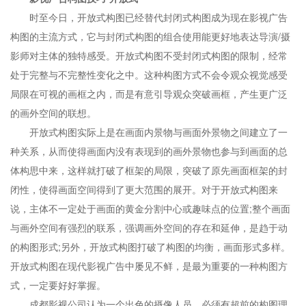
时至今日，开放式构图已经替代封闭式构图成为现在影视广告
构图的主流方式，它与封闭式构图的组合使用能更好地表达导演/摄
影师对主体的独特感受。开放式构图不受封闭式构图的限制，经常
处于完整与不完整性变化之中。这种构图方式不会令观众视觉感受
局限在可视的画框之内，而是有意引导观众突破画框，产生更广泛
的画外空间的联想。
开放式构图实际上是在画面内景物与画面外景物之间建立了一
种关系，从而使得画面内没有表现到的画外景物也参与到画面的总
体构思中来，这样就打破了框架的局限，突破了原先画面框架的封
闭性，使得画面空间得到了更大范围的展开。对于开放式构图来
说，主体不一定处于画面的黄金分割中心或趣味点的位置;整个画面
与画外空间有强烈的联系，强调画外空间的存在和延伸，是趋于动
的构图形式;另外，开放式构图打破了构图的均衡，画面形式多样。
开放式构图在现代影视广告中屡见不鲜，是最为重要的一种构图方
式，一定要好好掌握。
成都影视公司认为一个出色的摄像人员，必须有超前的构图理