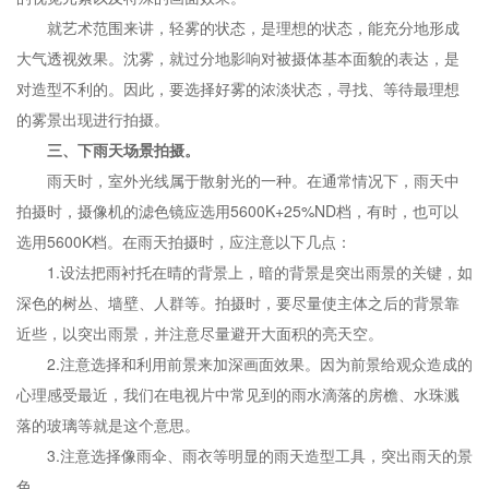
就艺术范围来讲，轻雾的状态，是理想的状态，能充分地形成
大气透视效果。沈雾，就过分地影响对被摄体基本面貌的表达，是
对造型不利的。因此，要选择好雾的浓淡状态，寻找、等待最理想
的雾景出现进行拍摄。
三、下雨天场景拍摄。
雨天时，室外光线属于散射光的一种。在通常情况下，雨天中
拍摄时，摄像机的滤色镜应选用5600K+25%ND档，有时，也可以
选用5600K档。在雨天拍摄时，应注意以下几点：
1.设法把雨衬托在晴的背景上，暗的背景是突出雨景的关键，如
深色的树丛、墙壁、人群等。拍摄时，要尽量使主体之后的背景靠
近些，以突出雨景，并注意尽量避开大面积的亮天空。
2.注意选择和利用前景来加深画面效果。因为前景给观众造成的
心理感受最近，我们在电视片中常见到的雨水滴落的房檐、水珠溅
落的玻璃等就是这个意思。
3.注意选择像雨伞、雨衣等明显的雨天造型工具，突出雨天的景
色。