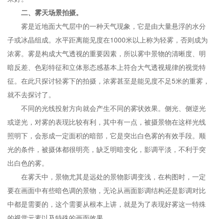
二、雾天场景拍摄。
雾是近地面大气层中的一种天气现象，它是由大量悬浮的水分
子或冰晶组成。水平距离能见度在1000米以上称为轻雾，否则成为
浓雾。雾是构成大气透视的重要因素，所以雾中景物的清晰度、明
暗反差、色彩特征和立体形态感基本上符合大气透视规律的视觉特
征。在此只探讨轻雾下的拍摄，浓雾甚至是能见度不足5米的重雾，
就不去探讨了。
不同的光线投射方向就会产生不同的雾状效果。侧光、侧逆光
或逆光，对雾的表现比较有利，其中有一点，被摄景物在这样光线
照明下，会形成一定面积的暗部，它是突出白色雾的有效手段。顺
光的条件，被摄体都很明亮，缺乏明暗变化，影调平淡，不利于突
出白色的雾。
在雾天中，景物尤其是远处的景物影调变浅，在构图时，一定
要在画面中有些暗色调的景物，无论从画面影调结构还是影调对比
中都是需要的，这个需要从根本上讲，就是为了表现好雾这一特殊
的视觉元素以及特殊的画面效果。