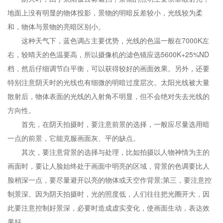
地面上没有明显的物体投影，景物的明暗反差较小，光线较为柔
和，物体与景物的亮暗区别小。
这种天气下，蓝色调占主要优势，光线的色温一般在7000K左
右，较晴天的色温要高，所以摄像机的滤色镜应选5600K+25%ND
档，然后仔细调节白平衡，可以获得较好的画面效果。另外，还要
特别注意阴天时的光线也有细微的明暗过度层次。太阳光线被大量
散射后，物体表面的光线的入射角不明显，但不会绝对失去光线的
方向性。
首先，在阴天拍摄时，要注意前景的选择，一般应尽量选用暗
一点的前景，它能克服画面灰、平的缺点。
其次，要注意背景的选择与处理，比如拍摄以人物神情为主的
画面时，要让人脸始终处于画面中明亮的区域，背景的色调要比人
脸稍深一点，要尽量避开以亮的物体或天空作背景;第三，要注意控
制景深。因为阴天拍摄时，光的照度低，人们往往把光圈开大，因
此要注意控制好景深，必要时造成虚实变化，使画面生动，表达效
果好。