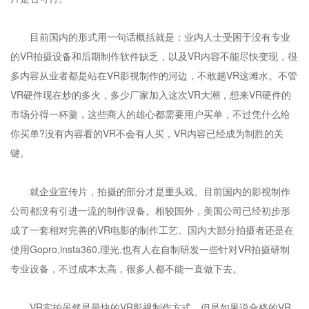
目前国内的形式用一句话概括就是：业内人士受困于没有专业
的VR拍摄设备和后期制作软件缺乏，以及VR内容不能尽快变现，很
多内容从业者都是站在VR影视制作的河边，不敢趟VR这滩水。不管
VR硬件现在炒的多火，多少厂家加入这次VR大潮，想来VR硬件的
市场分得一杯羹，这些商人的雄心都需要用户买单，不过凭什么给
你买单?没有内容看的VR不会有人买，VR内容已经成为制胜的关
键。
就企业宣传片，拍摄的部分才是重头戏。目前国内的影视制作
公司都没有引进一流的制作设备。相较国外，美国公司已经初步形
成了一套相对完善的VR电影的制作工艺。国内大部分拍摄者还是在
使用Gopro,insta360,理光,也有人在自制研发一些针对VR拍摄研制
专业设备，不过成本太高，很多人都不能一直做下去。
VR实拍虽然是最快的VR影视制作方式，但是如果说合格的VR