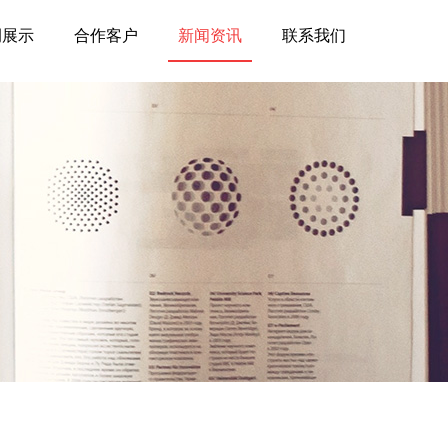
例展示
合作客户
新闻资讯
联系我们