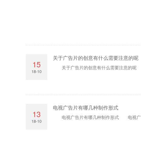
关于广告片的创意有什么需要注意的呢
15
关于广告片的创意有什么需要注意的呢 现
18-10
电视广告片有哪几种制作形式
13
电视广告片有哪几种制作形式 电视广告片
18-10